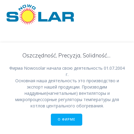
Skip
to
content
ność
Precyz
Oszczędność, Precyzja, Solidność…
Фирма Nowosolar начала свою деятельность 01.07.2004
г.
Основная наша деятельность это производство и
экспорт нашей продукции. Производим
наддувные(нагнетальные) вентиляторы и
микропроцессорные регуляторы температуры для
котлов центрального обогревания.
О ФИРМЕ